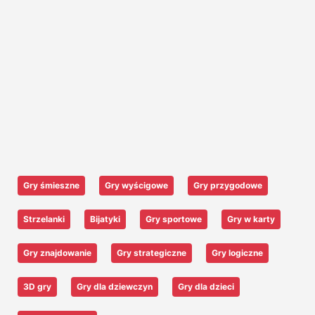
Gry śmieszne
Gry wyścigowe
Gry przygodowe
Strzelanki
Bijatyki
Gry sportowe
Gry w karty
Gry znajdowanie
Gry strategiczne
Gry logiczne
3D gry
Gry dla dziewczyn
Gry dla dzieci