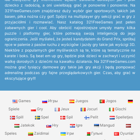
dziecko z radością, a oni uwielbiają grać je ponownie i ponownie. Na
321FreeGames.com znajdziesz duży wybór gier sportowych, takich jak
basen, piłka nożna czy golf. Spójrz na multiplayer gry sekcji grać w gry z
przyjaciółmi i rozmawiać. Nasz katalog 321FreeGames jest pełen
zabawnych gier i cool. Aby obrócić najostrzejsze umysły mamy kilka
puzzle i platformy gier, które potrwają swoją inteligencję do jego
ograniczenia. Jeśli myślałeś, że jesteś kandydatem do Grand Prix, spróbuj
ręce w palenie z pasów ruchu z wyścigów i jazdy gry takie jak wyścigi 3D.
Niektóre z popularnych gier myśliwskich są te, które są tematycznie na
karate i boks. Są beat em up gry, będzie pisk dzieci w zachwyt i uczynić
walkę dorosłych z dziećmi na kawałku działania. Na 321FreeGames.com
można grać tysięcy darmowe gry takie jak gry akcji i będą pompować
adrenalinę podczas gry fajne przeglądarkowych gier. Czas, aby grać w
ekscytujące gry!!!
Games
Игры
Juegos
Jogos
Spiele
Gry
Jeux
Jocuri
Giochi
Spill
Spel
Spil
Pelit
Spelletjes
Jatekok
Hry
Igre
Mangud
Speles
Zaidimai
Ігри
Гульні
Oyunlar