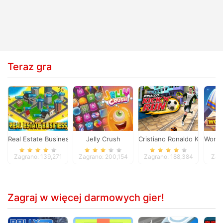
Teraz gra
Real Estate Business
Jelly Crush
Cristiano Ronaldo Kick`n`R
Wonde
Zagrano: 139,271
Zagrano: 200,154
Zagrano: 188,384
Zag
Zagraj w więcej darmowych gier!