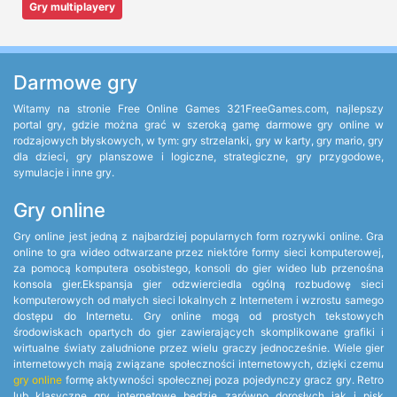
Gry multiplayery
Darmowe gry
Witamy na stronie Free Online Games 321FreeGames.com, najlepszy
portal gry, gdzie można grać w szeroką gamę darmowe gry online w
rodzajowych błyskowych, w tym: gry strzelanki, gry w karty, gry mario, gry
dla dzieci, gry planszowe i logiczne, strategiczne, gry przygodowe,
symulacje i inne gry.
Gry online
Gry online jest jedną z najbardziej popularnych form rozrywki online. Gra
online to gra wideo odtwarzane przez niektóre formy sieci komputerowej,
za pomocą komputera osobistego, konsoli do gier wideo lub przenośna
konsola gier.Ekspansja gier odzwierciedla ogólną rozbudowę sieci
komputerowych od małych sieci lokalnych z Internetem i wzrostu samego
dostępu do Internetu. Gry online mogą od prostych tekstowych
środowiskach opartych do gier zawierających skomplikowane grafiki i
wirtualne światy zaludnione przez wielu graczy jednocześnie. Wiele gier
internetowych mają związane społeczności internetowych, dzięki czemu
gry online
formę aktywności społecznej poza pojedynczy gracz gry. Retro
lub klasyczne gry internetowe będzie zarówno dorosłych jak i pisk