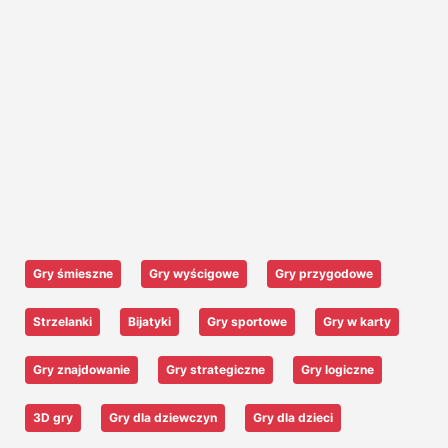
Gry śmieszne
Gry wyścigowe
Gry przygodowe
Strzelanki
Bijatyki
Gry sportowe
Gry w karty
Gry znajdowanie
Gry strategiczne
Gry logiczne
3D gry
Gry dla dziewczyn
Gry dla dzieci