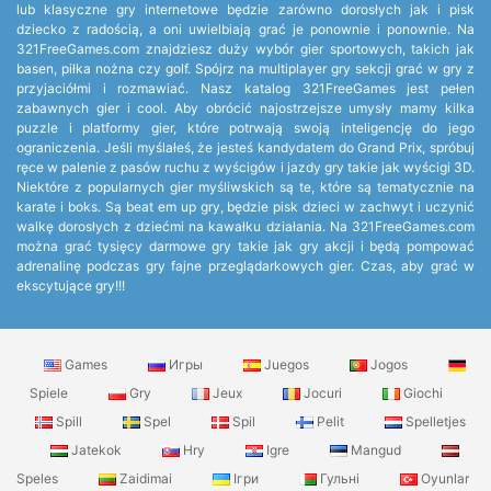
lub klasyczne gry internetowe będzie zarówno dorosłych jak i pisk
dziecko z radością, a oni uwielbiają grać je ponownie i ponownie. Na
321FreeGames.com znajdziesz duży wybór gier sportowych, takich jak
basen, piłka nożna czy golf. Spójrz na multiplayer gry sekcji grać w gry z
przyjaciółmi i rozmawiać. Nasz katalog 321FreeGames jest pełen
zabawnych gier i cool. Aby obrócić najostrzejsze umysły mamy kilka
puzzle i platformy gier, które potrwają swoją inteligencję do jego
ograniczenia. Jeśli myślałeś, że jesteś kandydatem do Grand Prix, spróbuj
ręce w palenie z pasów ruchu z wyścigów i jazdy gry takie jak wyścigi 3D.
Niektóre z popularnych gier myśliwskich są te, które są tematycznie na
karate i boks. Są beat em up gry, będzie pisk dzieci w zachwyt i uczynić
walkę dorosłych z dziećmi na kawałku działania. Na 321FreeGames.com
można grać tysięcy darmowe gry takie jak gry akcji i będą pompować
adrenalinę podczas gry fajne przeglądarkowych gier. Czas, aby grać w
ekscytujące gry!!!
Games
Игры
Juegos
Jogos
Spiele
Gry
Jeux
Jocuri
Giochi
Spill
Spel
Spil
Pelit
Spelletjes
Jatekok
Hry
Igre
Mangud
Speles
Zaidimai
Ігри
Гульні
Oyunlar