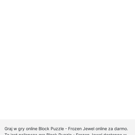
Graj w gry online Block Puzzle - Frozen Jewel online za darmo.
To jest najlepsza gra Block Puzzle - Frozen Jewel dostępne w