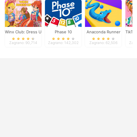
Winx Club: Dress Up
Phase 10
Anaconda Runner
TikTo
Zagrano: 90,714
Zagrano: 142,302
Zagrano: 62,506
Zagr