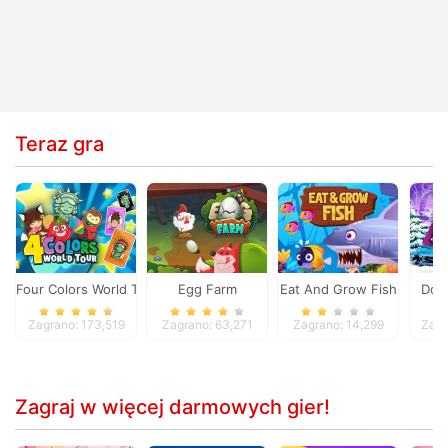
Teraz gra
Four Colors World Tour
Egg Farm
Eat And Grow Fish
Dol
Zagrano: 173,519
Zagrano: 63,271
Zagrano: 14,299
Zagr
Zagraj w więcej darmowych gier!