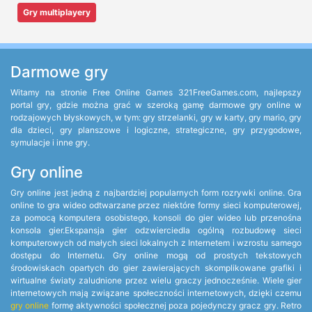
Gry multiplayery
Darmowe gry
Witamy na stronie Free Online Games 321FreeGames.com, najlepszy
portal gry, gdzie można grać w szeroką gamę darmowe gry online w
rodzajowych błyskowych, w tym: gry strzelanki, gry w karty, gry mario, gry
dla dzieci, gry planszowe i logiczne, strategiczne, gry przygodowe,
symulacje i inne gry.
Gry online
Gry online jest jedną z najbardziej popularnych form rozrywki online. Gra
online to gra wideo odtwarzane przez niektóre formy sieci komputerowej,
za pomocą komputera osobistego, konsoli do gier wideo lub przenośna
konsola gier.Ekspansja gier odzwierciedla ogólną rozbudowę sieci
komputerowych od małych sieci lokalnych z Internetem i wzrostu samego
dostępu do Internetu. Gry online mogą od prostych tekstowych
środowiskach opartych do gier zawierających skomplikowane grafiki i
wirtualne światy zaludnione przez wielu graczy jednocześnie. Wiele gier
internetowych mają związane społeczności internetowych, dzięki czemu
gry online
formę aktywności społecznej poza pojedynczy gracz gry. Retro