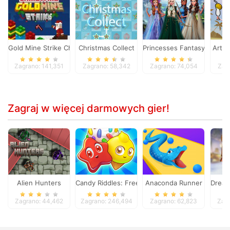
Gold Mine Strike Christmas
Christmas Collect
Princesses Fantasy Makeo
Art P
Zagrano: 141,351
Zagrano: 58,342
Zagrano: 74,054
Zag
Zagraj w więcej darmowych gier!
Alien Hunters
Candy Riddles: Free Match 3 Puzzle
Anaconda Runner
Dream
Zagrano: 44,462
Zagrano: 246,494
Zagrano: 62,823
Zagr