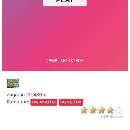
Zagrano:
91,489 x
Kategorie:
Gry śmieszne
Gry logiczne
3.9
/5 (
8
votes)