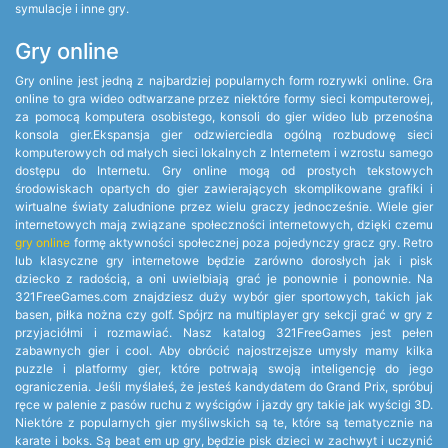
symulacje i inne gry.
Gry online
Gry online jest jedną z najbardziej popularnych form rozrywki online. Gra
online to gra wideo odtwarzane przez niektóre formy sieci komputerowej,
za pomocą komputera osobistego, konsoli do gier wideo lub przenośna
konsola gier.Ekspansja gier odzwierciedla ogólną rozbudowę sieci
komputerowych od małych sieci lokalnych z Internetem i wzrostu samego
dostępu do Internetu. Gry online mogą od prostych tekstowych
środowiskach opartych do gier zawierających skomplikowane grafiki i
wirtualne światy zaludnione przez wielu graczy jednocześnie. Wiele gier
internetowych mają związane społeczności internetowych, dzięki czemu
gry online
formę aktywności społecznej poza pojedynczy gracz gry. Retro
lub klasyczne gry internetowe będzie zarówno dorosłych jak i pisk
dziecko z radością, a oni uwielbiają grać je ponownie i ponownie. Na
321FreeGames.com znajdziesz duży wybór gier sportowych, takich jak
basen, piłka nożna czy golf. Spójrz na multiplayer gry sekcji grać w gry z
przyjaciółmi i rozmawiać. Nasz katalog 321FreeGames jest pełen
zabawnych gier i cool. Aby obrócić najostrzejsze umysły mamy kilka
puzzle i platformy gier, które potrwają swoją inteligencję do jego
ograniczenia. Jeśli myślałeś, że jesteś kandydatem do Grand Prix, spróbuj
ręce w palenie z pasów ruchu z wyścigów i jazdy gry takie jak wyścigi 3D.
Niektóre z popularnych gier myśliwskich są te, które są tematycznie na
karate i boks. Są beat em up gry, będzie pisk dzieci w zachwyt i uczynić