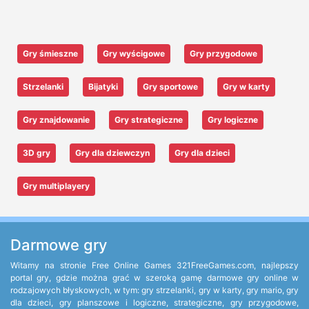
Gry śmieszne
Gry wyścigowe
Gry przygodowe
Strzelanki
Bijatyki
Gry sportowe
Gry w karty
Gry znajdowanie
Gry strategiczne
Gry logiczne
3D gry
Gry dla dziewczyn
Gry dla dzieci
Gry multiplayery
Darmowe gry
Witamy na stronie Free Online Games 321FreeGames.com, najlepszy
portal gry, gdzie można grać w szeroką gamę darmowe gry online w
rodzajowych błyskowych, w tym: gry strzelanki, gry w karty, gry mario, gry
dla dzieci, gry planszowe i logiczne, strategiczne, gry przygodowe,