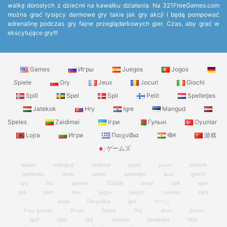
walkę dorosłych z dziećmi na kawałku działania. Na 321FreeGames.com
można grać tysięcy darmowe gry takie jak gry akcji i będą pompować
adrenalinę podczas gry fajne przeglądarkowych gier. Czas, aby grać w
ekscytujące gry!!!
Games
Игры
Juegos
Jogos
Spiele
Gry
Jeux
Jocuri
Giochi
Spill
Spel
Spil
Pelit
Spelletjes
Jatekok
Hry
Igre
Mangud
Speles
Zaidimai
Ігри
Гульні
Oyunlar
Lojra
Игри
Παιχνίδια
खेल
游戏
ゲームズ
speles
mängud
zaidimai
jogos
jocuri
jatekok
spelletjes
игры
spiele
spelletjes
jeux
giochi
gry
hry
games
123spill
игры
spill
spel
spil
pelit
ігри
jogos
juegos
oyunlar
lojra
игри
Παιχνίδια
igre
ゲーム
Free games
Игры
Spiele
Gry
Jeux
Jocuri
Spill
Spel
Spil
Jatekok
Spelletjes
Pelit