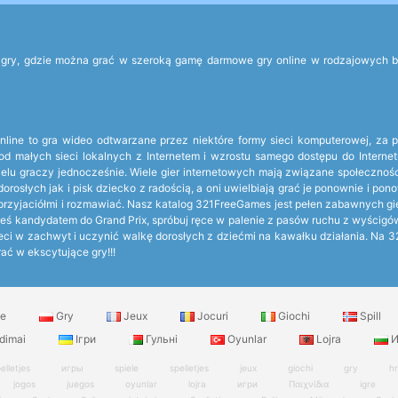
ry, gdzie można grać w szeroką gamę darmowe gry online w rodzajowych błysk
a online to gra wideo odtwarzane przez niektóre formy sieci komputerowej, za
od małych sieci lokalnych z Internetem i wzrostu samego dostępu do Interne
wielu graczy jednocześnie. Wiele gier internetowych mają związane społecznoś
orosłych jak i pisk dziecko z radością, a oni uwielbiają grać je ponownie i 
 z przyjaciółmi i rozmawiać. Nasz katalog 321FreeGames jest pełen zabawnych gier
esteś kandydatem do Grand Prix, spróbuj ręce w palenie z pasów ruchu z wyścigów
dzieci w zachwyt i uczynić walkę dorosłych z dziećmi na kawałku działania. Na
ać w ekscytujące gry!!!
le
Gry
Jeux
Jocuri
Giochi
Spill
dimai
Ігри
Гульні
Oyunlar
Lojra
И
elletjes
игры
spiele
spelletjes
jeux
giochi
gry
h
jogos
juegos
oyunlar
lojra
игри
Παιχνίδια
igre