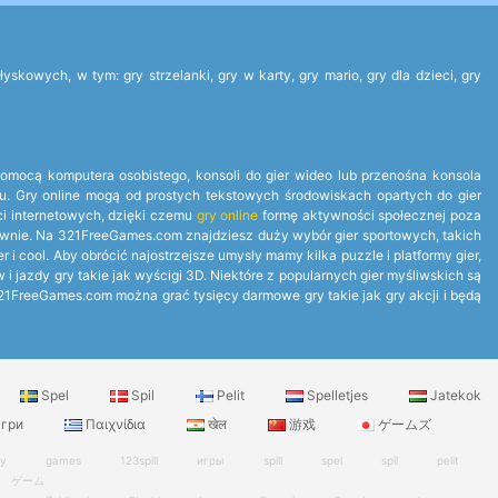
owych, w tym: gry strzelanki, gry w karty, gry mario, gry dla dzieci, gry
 pomocą komputera osobistego, konsoli do gier wideo lub przenośna konsola
tu. Gry online mogą od prostych tekstowych środowiskach opartych do gier
ci internetowych, dzięki czemu
gry online
formę aktywności społecznej poza
ponownie. Na 321FreeGames.com znajdziesz duży wybór gier sportowych, takich
 i cool. Aby obrócić najostrzejsze umysły mamy kilka puzzle i platformy gier,
 i jazdy gry takie jak wyścigi 3D. Niektóre z popularnych gier myśliwskich są
 321FreeGames.com można grać tysięcy darmowe gry takie jak gry akcji i będą
Spel
Spil
Pelit
Spelletjes
Jatekok
гри
Παιχνίδια
खेल
游戏
ゲームズ
ry
games
123spill
игры
spill
spel
spil
pelit
ゲーム