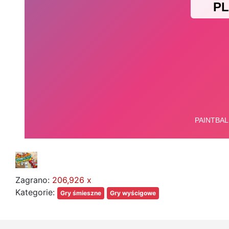
Zagrano:
206,926 x
Kategorie:
Gry śmieszne
Gry wyścigowe