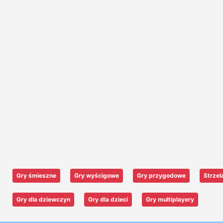
Gry śmieszne
Gry wyścigowe
Gry przygodowe
Strzel
Gry dla dziewczyn
Gry dla dzieci
Gry multiplayery