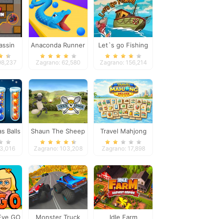
sassin
Anaconda Runner
Let`s go Fishing
98,237
Zagrano: 62,580
Zagrano: 156,214
s Balls
Shaun The Sheep
Travel Mahjong
Chick n Spoon
Deluxe
23,016
Zagrano: 103,208
Zagrano: 17,898
Eve GO
Monster Truck
Idle Farm