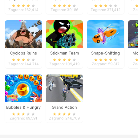
Zagrano: 162,414
Zagrano: 39,186
Zagrano: 371,412
Za
Cyclops Ruins
Stickman Team
Shape-Shifting
Mo
Force 2
Zagrano: 144,714
Zagrano: 109,419
Zagrano: 59,817
Za
Bubbles & Hungry
Grand Action
Dragon
Crime: New York
Zagrano: 69,591
Zagrano: 246,709
Car Gang