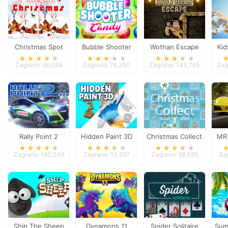
Christmas Spot
Bubble Shooter
Wothan Escape
Kid
Differences
Candy
Zagrano: 98,084
Zagrano: 74,350
Zagrano: 143,765
Zag
Rally Point 2
Hidden Paint 3D
Christmas Collect
MR 
Zagrano: 192,349
Zagrano: 10,597
Zagrano: 58,085
Za
Ship The Sheep
Dynamons 11
Spider Solitaire
Sum