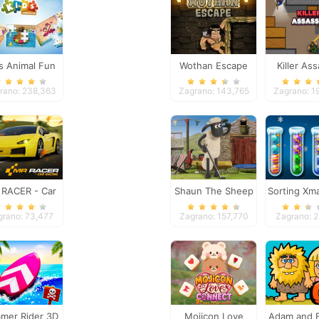
s Animal Fun
Wothan Escape
Killer As
rano: 238,363
Zagrano: 143,765
Zagrano: 1
RACER - Car
Shaun The Sheep
Sorting Xma
Racing
Baahmy Golf
grano: 73,477
Zagrano: 157,770
Zagrano: 
mer Rider 3D
Mojicon Love
Adam and 