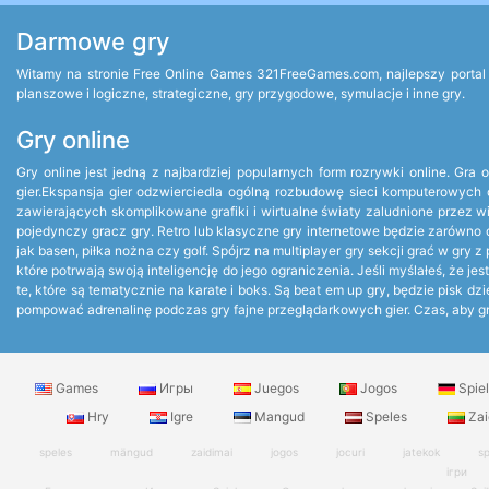
Darmowe gry
Witamy na stronie Free Online Games 321FreeGames.com, najlepszy portal g
planszowe i logiczne, strategiczne, gry przygodowe, symulacje i inne gry.
Gry online
Gry online jest jedną z najbardziej popularnych form rozrywki online. Gr
gier.Ekspansja gier odzwierciedla ogólną rozbudowę sieci komputerowych 
zawierających skomplikowane grafiki i wirtualne światy zaludnione przez 
pojedynczy gracz gry. Retro lub klasyczne gry internetowe będzie zarówno d
jak basen, piłka nożna czy golf. Spójrz na multiplayer gry sekcji grać w gry
które potrwają swoją inteligencję do jego ograniczenia. Jeśli myślałeś, że j
te, które są tematycznie na karate i boks. Są beat em up gry, będzie pisk 
pompować adrenalinę podczas gry fajne przeglądarkowych gier. Czas, aby gr
Games
Игры
Juegos
Jogos
Spie
Hry
Igre
Mangud
Speles
Zai
speles
mängud
zaidimai
jogos
jocuri
jatekok
sp
ігри