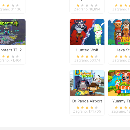
Connect
grano: 31,136
Zagrano: 18,894
Zagrano: 1
nsters TD 2
Hunted Wolf
Hexa St
Defense Game
Christ
grano: 71,464
Zagrano: 56,174
Zagrano: 
Dr Panda Airport
Yummy Ta
Zagrano: 171,705
Zagrano: 1