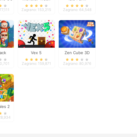
Extreme Racing
77,111
Zagrano: 153,215
Zagrano: 64,548
ack
Vex 5
Zen Cube 3D
mas
20,701
Zagrano: 159,871
Zagrano: 80,976
les 2
28,934