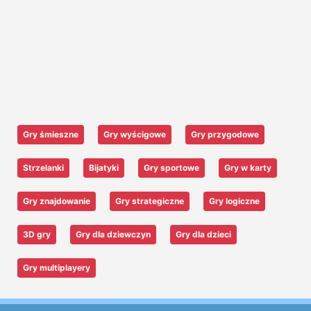
Gry śmieszne
Gry wyścigowe
Gry przygodowe
Strzelanki
Bijatyki
Gry sportowe
Gry w karty
Gry znajdowanie
Gry strategiczne
Gry logiczne
3D gry
Gry dla dziewczyn
Gry dla dzieci
Gry multiplayery