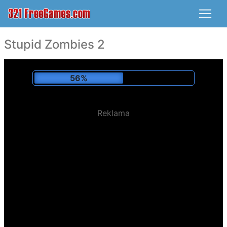
Stupid Zombies 2
58%
Reklama
Zagrano:
120,532 x