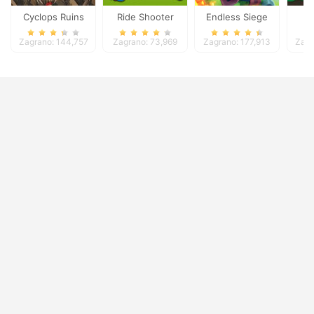
Cyclops Ruins
Ride Shooter
Endless Siege
Ki
Zagrano: 144,757
Zagrano: 73,969
Zagrano: 177,913
Zagr