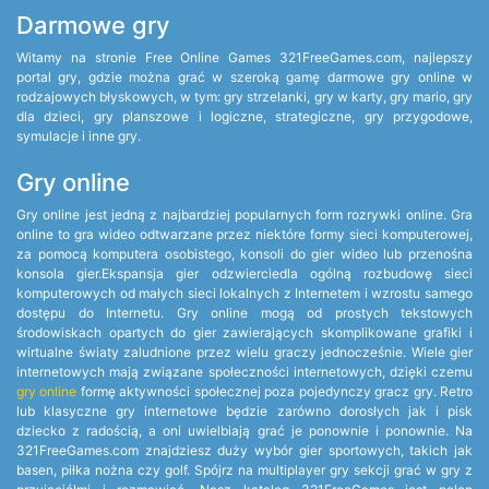
Darmowe gry
Witamy na stronie Free Online Games 321FreeGames.com, najlepszy
portal gry, gdzie można grać w szeroką gamę darmowe gry online w
rodzajowych błyskowych, w tym: gry strzelanki, gry w karty, gry mario, gry
dla dzieci, gry planszowe i logiczne, strategiczne, gry przygodowe,
symulacje i inne gry.
Gry online
Gry online jest jedną z najbardziej popularnych form rozrywki online. Gra
online to gra wideo odtwarzane przez niektóre formy sieci komputerowej,
za pomocą komputera osobistego, konsoli do gier wideo lub przenośna
konsola gier.Ekspansja gier odzwierciedla ogólną rozbudowę sieci
komputerowych od małych sieci lokalnych z Internetem i wzrostu samego
dostępu do Internetu. Gry online mogą od prostych tekstowych
środowiskach opartych do gier zawierających skomplikowane grafiki i
wirtualne światy zaludnione przez wielu graczy jednocześnie. Wiele gier
internetowych mają związane społeczności internetowych, dzięki czemu
gry online
formę aktywności społecznej poza pojedynczy gracz gry. Retro
lub klasyczne gry internetowe będzie zarówno dorosłych jak i pisk
dziecko z radością, a oni uwielbiają grać je ponownie i ponownie. Na
321FreeGames.com znajdziesz duży wybór gier sportowych, takich jak
basen, piłka nożna czy golf. Spójrz na multiplayer gry sekcji grać w gry z