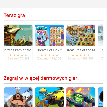
Teraz gra
Pirates Path of the Buccaneer
Dream Pet Link 2
Treasures of the Mystic Se
Ski
Zagrano: 70,281
Zagrano: 134,303
Zagrano: 1,993,553
Zag
Zagraj w więcej darmowych gier!