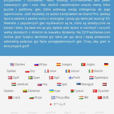
przyjaciółmi i rozmawiać. Nasz katalog 321FreeGames jest pełen
zabawnych gier i cool. Aby obrócić najostrzejsze umysły mamy kilka
puzzle i platformy gier, które potrwają swoją inteligencję do jego
ograniczenia. Jeśli myślałeś, że jesteś kandydatem do Grand Prix, spróbuj
ręce w palenie z pasów ruchu z wyścigów i jazdy gry takie jak wyścigi 3D.
Niektóre z popularnych gier myśliwskich są te, które są tematycznie na
karate i boks. Są beat em up gry, będzie pisk dzieci w zachwyt i uczynić
walkę dorosłych z dziećmi na kawałku działania. Na 321FreeGames.com
można grać tysięcy darmowe gry takie jak gry akcji i będą pompować
adrenalinę podczas gry fajne przeglądarkowych gier. Czas, aby grać w
ekscytujące gry!!!
Games
Игры
Juegos
Jogos
Spiele
Gry
Jeux
Jocuri
Giochi
Spill
Spel
Spil
Pelit
Spelletjes
Jatekok
Hry
Igre
Mangud
Speles
Zaidimai
Ігри
Гульні
Oyunlar
Lojra
Игри
Παιχνίδια
खेल
游戏
ゲームズ
speles
mängud
zaidimai
jogos
jocuri
jatekok