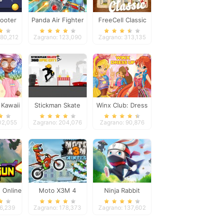
ooter
Panda Air Fighter
FreeCell Classic
880,212
Zagrano: 123,090
Zagrano: 313,135
 Kawaii
Stickman Skate
Winx Club: Dress
and
360 Epic City
Up
02,055
Zagrano: 204,076
Zagrano: 90,876
re
 Online
Moto X3M 4
Ninja Rabbit
Winter
96,239
Zagrano: 178,373
Zagrano: 137,602