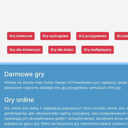
Gry śmieszne
Gry wyścigowe
Gry przygodowe
Strzel
Gry dla dziewczyn
Gry dla dzieci
Gry multiplayery
Darmowe gry
Witamy na stronie Free Online Games 321FreeGames.com, najlepszy portal g
planszowe i logiczne, strategiczne, gry przygodowe, symulacje i inne gry.
Gry online
Gry online jest jedną z najbardziej popularnych form rozrywki online. Gr
gier.Ekspansja gier odzwierciedla ogólną rozbudowę sieci komputerowych 
zawierających skomplikowane grafiki i wirtualne światy zaludnione przez 
pojedynczy gracz gry. Retro lub klasyczne gry internetowe będzie zarówno d