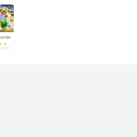
oyride
61,859