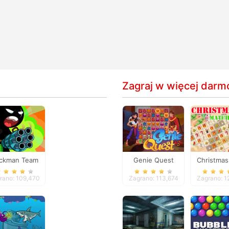
Zagraj w więcej darm
ickman Team
Genie Quest
Christmas
Force 2
Match
rano: 109,470
Zagrano: 113,674
Zagrano: 1