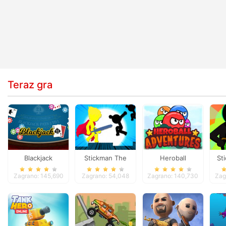
Teraz gra
Blackjack
Stickman The
Heroball
St
Flash
Adventures
Zagrano: 145,690
Zagrano: 54,048
Zagrano: 140,730
Zag