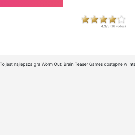
4.3
/5 (
16
votes)
 To jest najlepsza gra Worm Out: Brain Teaser Games dostępne w In