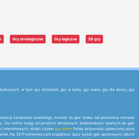
e
Gry strategiczne
Gry logiczne
3D gry
owych, w tym: gry strzelanki, gry w karty, gry mario, gry dla dzieci, gry
 pomocą komputera osobistego, konsoli do gier wideo lub przenośna konsola
tu. Gry online mogą od prostych tekstowych środowiskach opartych do gier
ci internetowych, dzięki czemu
gry online
formę aktywności społecznej poza
ponownie. Na 321FreeGames.com znajdziesz duży wybór gier sportowych, takich