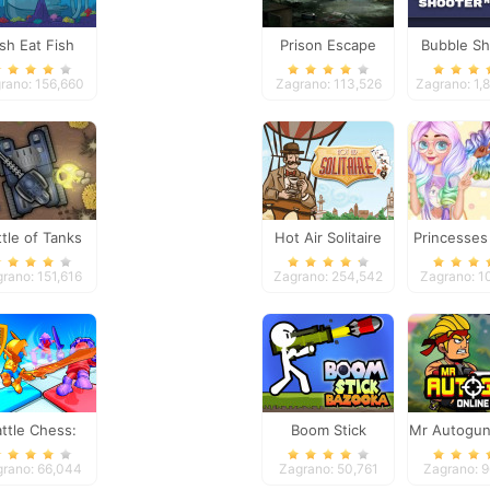
ish Eat Fish
Prison Escape
Bubble Sh
rano: 156,660
Zagrano: 113,526
Zagrano: 1,
ttle of Tanks
Hot Air Solitaire
Princesses
Looks 
rano: 151,616
Zagrano: 254,542
Zagrano: 1
Manicu
ttle Chess:
Boom Stick
Mr Autogun
Puzzle
Bazooka
grano: 66,044
Zagrano: 50,761
Zagrano: 