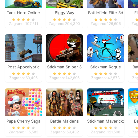
Tank Hero Online
Biggy Way
Battlefield Elite 3d
F
Zagrano: 107,511
Zagrano: 204,390
Zagrano: 126,606
Zag
Post Apocalyptic
Stickman Sniper 3
Stickman Rogue
Ba
Truck Trial
Online
Zagrano: 69,495
Zagrano: 142,896
Zagrano: 42,573
Zag
Papa Cherry Saga
Battle Maidens
Stickman Maverick:
Ba
Bad Boys Killer
Zagrano: 115,583
Zagrano: 59,432
Zagrano: 121,598
Za