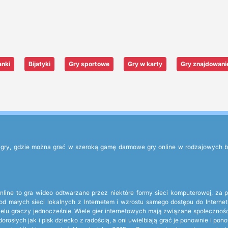
anki
Bijatyki
Gry sportowe
Gry w karty
Gry znajdowani
ry, gdzie można grać w szeroką gamę darmowe gry online w rodzajowych błysk
a online to gra wideo odtwarzane przez niektóre formy sieci komputerowej, za
od małych sieci lokalnych z Internetem i wzrostu samego dostępu do Interne
wielu graczy jednocześnie. Wiele gier internetowych mają związane społecznoś
orosłych jak i pisk dziecko z radością, a oni uwielbiają grać je ponownie i 