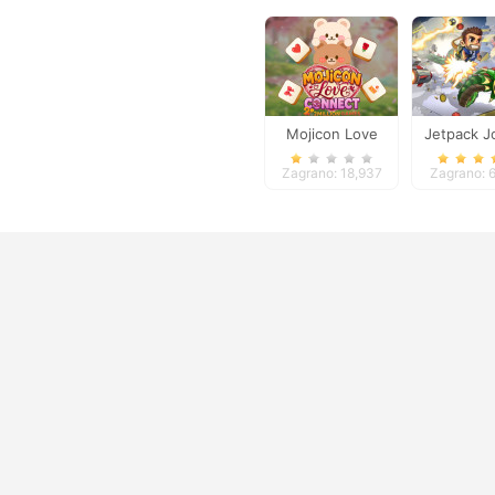
Mojicon Love
Jetpack J
Connect
Zagrano: 18,937
Zagrano: 