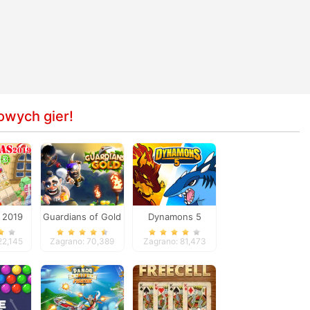
owych gier!
 2019
Guardians of Gold
Dynamons 5
 3
22,145
Zagrano: 70,389
Zagrano: 81,473