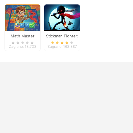
Math Master
Stickman Fighter:
Space War
Zagrano: 13,733
Zagrano: 163,387