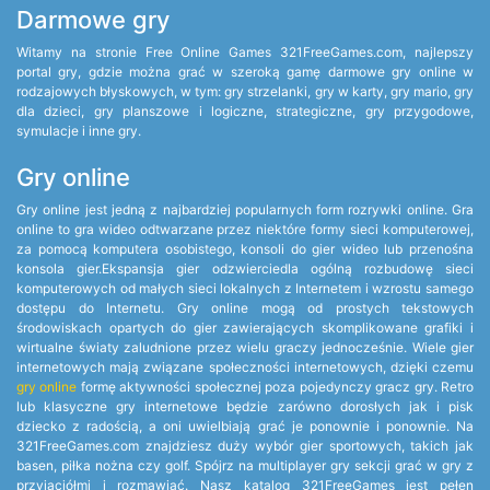
Darmowe gry
Witamy na stronie Free Online Games 321FreeGames.com, najlepszy
portal gry, gdzie można grać w szeroką gamę darmowe gry online w
rodzajowych błyskowych, w tym: gry strzelanki, gry w karty, gry mario, gry
dla dzieci, gry planszowe i logiczne, strategiczne, gry przygodowe,
symulacje i inne gry.
Gry online
Gry online jest jedną z najbardziej popularnych form rozrywki online. Gra
online to gra wideo odtwarzane przez niektóre formy sieci komputerowej,
za pomocą komputera osobistego, konsoli do gier wideo lub przenośna
konsola gier.Ekspansja gier odzwierciedla ogólną rozbudowę sieci
komputerowych od małych sieci lokalnych z Internetem i wzrostu samego
dostępu do Internetu. Gry online mogą od prostych tekstowych
środowiskach opartych do gier zawierających skomplikowane grafiki i
wirtualne światy zaludnione przez wielu graczy jednocześnie. Wiele gier
internetowych mają związane społeczności internetowych, dzięki czemu
gry online
formę aktywności społecznej poza pojedynczy gracz gry. Retro
lub klasyczne gry internetowe będzie zarówno dorosłych jak i pisk
dziecko z radością, a oni uwielbiają grać je ponownie i ponownie. Na
321FreeGames.com znajdziesz duży wybór gier sportowych, takich jak
basen, piłka nożna czy golf. Spójrz na multiplayer gry sekcji grać w gry z
przyjaciółmi i rozmawiać. Nasz katalog 321FreeGames jest pełen