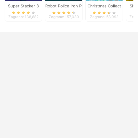
Super Stacker 3
Robot Police Iron Panther
Christmas Collect
Sho
Zagrano: 138,882
Zagrano: 157,039
Zagrano: 58,092
Zagr