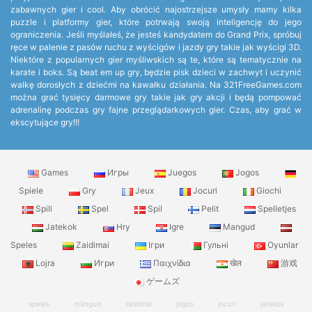
zabawnych gier i cool. Aby obrócić najostrzejsze umysły mamy kilka
puzzle i platformy gier, które potrwają swoją inteligencję do jego
ograniczenia. Jeśli myślałeś, że jesteś kandydatem do Grand Prix, spróbuj
ręce w palenie z pasów ruchu z wyścigów i jazdy gry takie jak wyścigi 3D.
Niektóre z popularnych gier myśliwskich są te, które są tematycznie na
karate i boks. Są beat em up gry, będzie pisk dzieci w zachwyt i uczynić
walkę dorosłych z dziećmi na kawałku działania. Na 321FreeGames.com
można grać tysięcy darmowe gry takie jak gry akcji i będą pompować
adrenalinę podczas gry fajne przeglądarkowych gier. Czas, aby grać w
ekscytujące gry!!!
Games
Игры
Juegos
Jogos
Spiele
Gry
Jeux
Jocuri
Giochi
Spill
Spel
Spil
Pelit
Spelletjes
Jatekok
Hry
Igre
Mangud
Speles
Zaidimai
Ігри
Гульні
Oyunlar
Lojra
Игри
Παιχνίδια
खेल
游戏
ゲームズ
speles
mängud
zaidimai
jogos
jocuri
jatekok