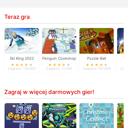
Teraz gra
Ski King 2022
Penguin Cookshop
Puzzle Ball
Ti
Zagrano: 106,852
Zagrano: 72,590
Zagrano: 167,648
Zagr
Zagraj w więcej darmowych gier!