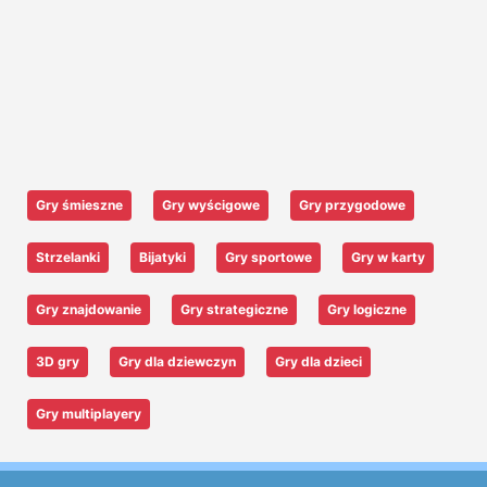
Gry śmieszne
Gry wyścigowe
Gry przygodowe
Strzelanki
Bijatyki
Gry sportowe
Gry w karty
Gry znajdowanie
Gry strategiczne
Gry logiczne
3D gry
Gry dla dziewczyn
Gry dla dzieci
Gry multiplayery